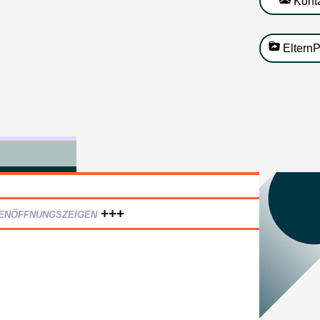
Kont
ElternP
enöffnungszeigen