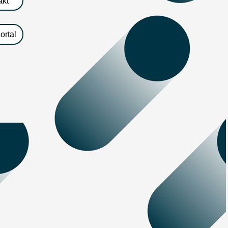
akt
ortal