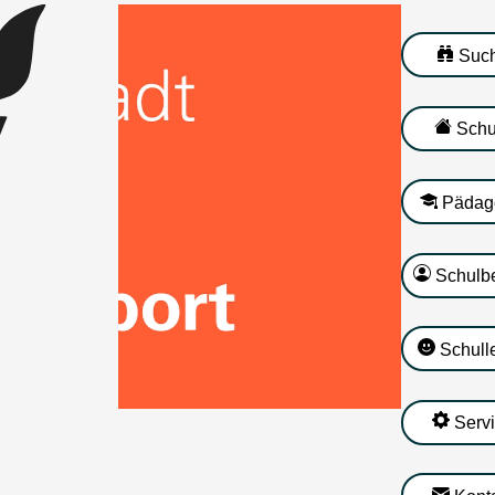
Suc
Schu
Pädag
Schulbe
Schull
Serv