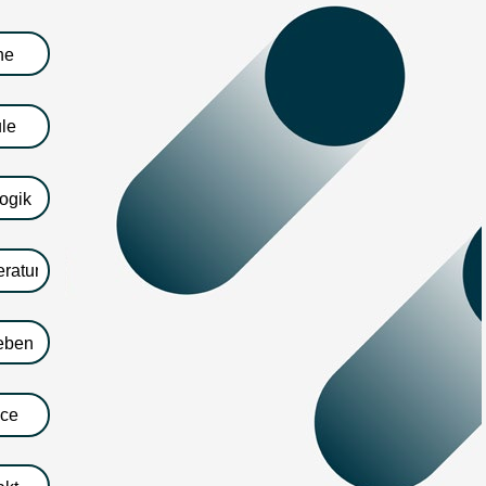
he
le
ogik
ratung
eben
ice